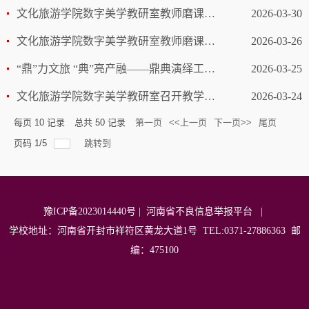
文化旅游学院数字美学教研室教师磨课研讨活动——2024级专业核心课程《数字创意衍生产品设计》
2026-03-30
文化旅游学院数字美学教研室教师磨课研讨活动——2024级专业核心课程《交互界面设计》
2026-03-26
“鼎”力文旅 “典”亮产融——鼎典演绎工作室首批演员海选活动暨文化旅游学院产教融合项目制启动仪式圆满成功
2026-03-25
文化旅游学院数字美学教研室召开教学科研工作专题会
2026-03-24
每页
10
记录
总共
50
记录
第一页
<<上一页
下一页>>
尾页
页码
1
/
5
跳转到
豫ICP备2023014440号
|
河南省不良信息举报平台
|
学校地址：河南省开封市祥符区黄龙大道1号 TEL:0371-27886363 邮
编：475100